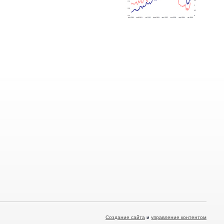
Создание сайта
и 
управление контентом