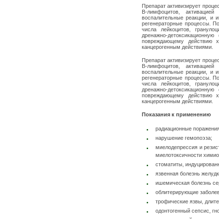
Препарат активизирует проц
В-лимфоцитов, активацией 
воспалительные реакции, и 
регенераторные процессы. По
числа лейкоцитов, грануло
дренажно-детоксикационную
повреждающему действию хи
канцерогенным действиями.
Препарат активизирует проц
В-лимфоцитов, активацией 
воспалительные реакции, и 
регенераторные процессы. По
числа лейкоцитов, грануло
дренажно-детоксикационную
повреждающему действию хи
канцерогенным действиями.
Показания к применению
радиационные поражения
нарушение гемопоэза;
миелодепрессия и резист
миелотоксичности химио
стоматиты, индуцирован
язвенная болезнь желудк
ишемическая болезнь се
облитерирующие заболева
трофические язвы, длит
одонтогенный сепсис, гн