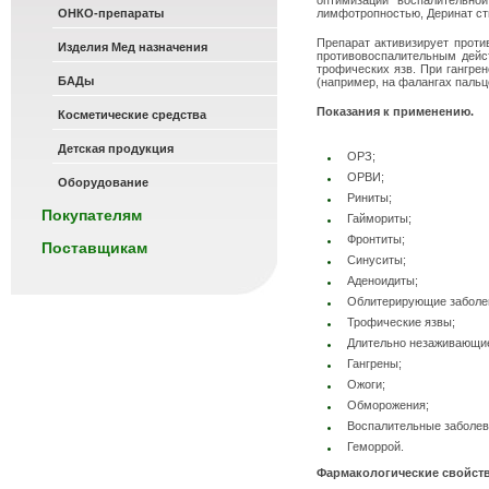
оптимизации воспалительно
ОНКО-препараты
лимфотропностью, Деринат ст
Препарат активизирует проти
Изделия Мед назначения
противовоспалительным дейст
трофических язв. При гангре
БАДы
(например, на фалангах пальц
Показания к применению.
Косметические средства
Детская продукция
ОРЗ;
ОРВИ;
Оборудование
Риниты;
Покупателям
Гаймориты;
Фронтиты;
Поставщикам
Синуситы;
Аденоидиты;
Облитерирующие заболев
Трофические язвы;
Длительно незаживающие
Гангрены;
Ожоги;
Обморожения;
Воспалительные заболева
Геморрой.
Фармакологические свойств