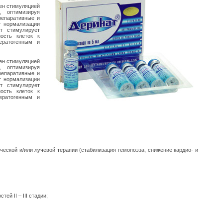
ен стимуляцией
, оптимизируя
репаративные и
т нормализации
ат стимулирует
ость клеток к
ератогенным и
ен стимуляцией
, оптимизируя
репаративные и
т нормализации
ат стимулирует
ость клеток к
ератогенным и
еской и/или лучевой терапии (стабилизация гемопоэза, снижение кардио- и
й II – III стадии;