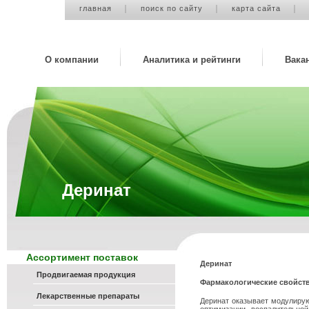
главная
поиск по сайту
карта сайта
О компании
Аналитика и рейтинги
Вака
Деринат
Ассортимент поставок
Деринат
Продвигаемая продукция
Фармакологические свойств
Лекарственные препараты
Деринат оказывает модулирую