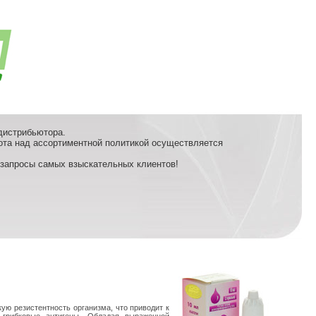
дистрибьютора.
та над ассортиментной политикой осуществляется
 запросы самых взыскательных клиентов!
ю резистентность организма, что приводит к