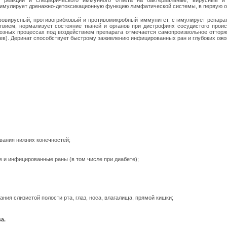
й реакции и специфического иммунного ответа на бактериальные, вирусные и
имулирует дренажно-детоксикационную функцию лимфатической системы, в первую оч
вовирусный, противогрибковый и противомикробный иммунитет, стимулирует репара
вием, нормализует состояние тканей и органов при дистрофиях сосудистого прои
нозных процессах под воздействием препарата отмечается самопроизвольное отторж
ев). Деринат способствует быстрому заживлению инфицированных ран и глубоких ожо
ания нижних конечностей;
 и инфицированные раны (в том числе при диабете);
ния слизистой полости рта, глаз, носа, влагалища, прямой кишки;
а.