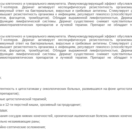
ессы клеточного и гуморального иммунитета. Иммуномодулирующий эффект обусловл
Т-хелперов. Деринат активирует неспецифическую резистентность организма
иммунный ответ на бактериальные, вирусные и грибковые антигены. Стимулирует 
вышает резистентность организма к инфекциям, регулирует гемопоэз (способствуе
цитов, фагоцитов, тромбоцитов). Обладая выраженной лимфотропностью, Дерин
 функцию лимфатической системы. Деринат существенно снижает чувствительн
миотерапевтических препаратов и лучевой терапии. Препарат не обладает т
ессы клеточного и гуморального иммунитета. Иммуномодулирующий эффект обусловл
Т-хелперов. Деринат активирует неспецифическую резистентность организма
иммунный ответ на бактериальные, вирусные и грибковые антигены. Стимулирует 
вышает резистентность организма к инфекциям, регулирует гемопоэз (способствуе
цитов, фагоцитов, тромбоцитов). Обладая выраженной лимфотропностью, Дерин
 функцию лимфатической системы. Деринат существенно снижает чувствительн
миотерапевтических препаратов и лучевой терапии. Препарат не обладает т
;
ентность к цитостатикам у онкологических больных, развившаяся на фоне цитостатич
препаратов);
ные цитостатической терапией;
а и 12-ти перстной кишки, эрозивный гастродуоденит;
рдца;
ния сосудов нижних конечностей, хроническая ишемическая болезнь нижних конечносте
ельно незаживающие раны;
ойно-септические осложнения;