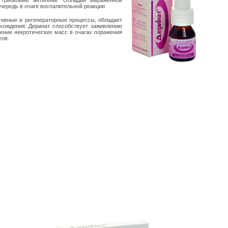
 грибковые антигены. Обладая выраженной
ередь в очаге воспалительной реакции.
тивные и регенераторные процессы, обладает
схождения. Деринат способствует заживлению
ение некротических масс в очагах поражения
гов.