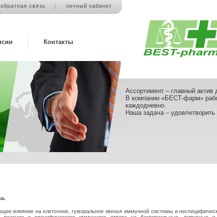
обратная связь
личный кабинет
нсии
Контакты
Ассортимент – главный актив 
В компании «БЕСТ-фарм» рабо
каждодневно.
Наша задача – удовлетворить
а.
щее влияние на клеточное, гуморальное звенья иммунной системы и неспецифическу